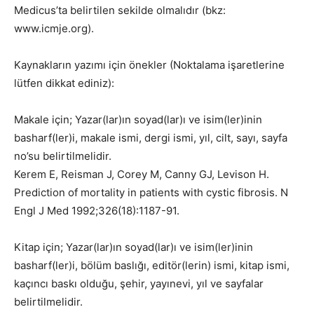
Medicus’ta belirtilen sekilde olmalıdır (bkz:
www.icmje.org).
Kaynakların yazımı için önekler (Noktalama işaretlerine
lütfen dikkat ediniz):
Makale için; Yazar(lar)ın soyad(lar)ı ve isim(ler)inin
basharf(ler)i, makale ismi, dergi ismi, yıl, cilt, sayı, sayfa
no’su belirtilmelidir.
Kerem E, Reisman J, Corey M, Canny GJ, Levison H.
Prediction of mortality in patients with cystic fibrosis. N
Engl J Med 1992;326(18):1187-91.
Kitap için; Yazar(lar)ın soyad(lar)ı ve isim(ler)inin
basharf(ler)i, bölüm baslığı, editör(lerin) ismi, kitap ismi,
kaçıncı baskı olduğu, şehir, yayınevi, yıl ve sayfalar
belirtilmelidir.