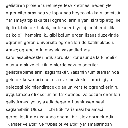
gelistiren projeler uretmeye tesvik etmesi nedeniyle
ogrenciler arasinda ve toplumda heyecanla karsilanmistir.
Yarismaya tip fakultesi ogrencilerinin yani sira tip etigi ile
ilgili olabilecek hukuk, molekuler biyoloji, mühendislik,
psikoloji, hemşirelik.. gibi bolumlerden lisans duzeyinde
ogrenim goren universite ogrencileri de katilmaktadir.
Amac; ogrencilerin mesleki yasantilarinda
karsilasabilecekleri etik sorunlar konusunda farkindalik
olusturmak ve etik ikilemlerde cozum onerileri
gelistirebilmelerini saglamaktir. Yasamin tum alanlarinda
gelecek kusaklari olusturan ve meslekleri araciligiyla
gelecegi bicimlendirecek olan universite ogrencilerinin,
uygulamada etik sorunlari fark etmesi ve cozum onerileri
gelistirmesi yoluyla etik degerleri benimsenmesi
saglanabilir. Ulusal Tibbi Etik Yarismasi bu amaci
gerceklestirmek yolunda onemli bir islev gormektedir.
“Kanser ve Etik” ve “Obesite ve Etik” yarismalarindan