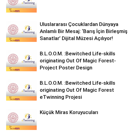
Uluslararası Çocuklardan Dünyaya
Anlamlı Bir Mesaj: ‘Barış İçin Birleşmiş
Sanatlar’ Dijital Müzesi Açılıyor!
B.L.O.O.M. :Bewitched Life-skills
originating Out Of Magic Forest-
Project Poster Design
B.L.O.O.M. :Bewitched Life-skills
originating Out Of Magic Forest
eTwinning Projesi
Küçük Miras Koruyucuları