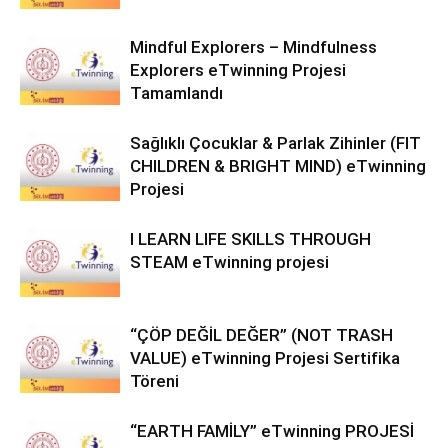
Mindful Explorers – Mindfulness
Explorers eTwinning Projesi
Tamamlandı
Sağlıklı Çocuklar & Parlak Zihinler (FIT
CHILDREN & BRIGHT MIND) eTwinning
Projesi
I LEARN LIFE SKILLS THROUGH
STEAM eTwinning projesi
“ÇÖP DEĞİL DEĞER” (NOT TRASH
VALUE) eTwinning Projesi Sertifika
Töreni
“EARTH FAMİLY” eTwinning PROJESİ