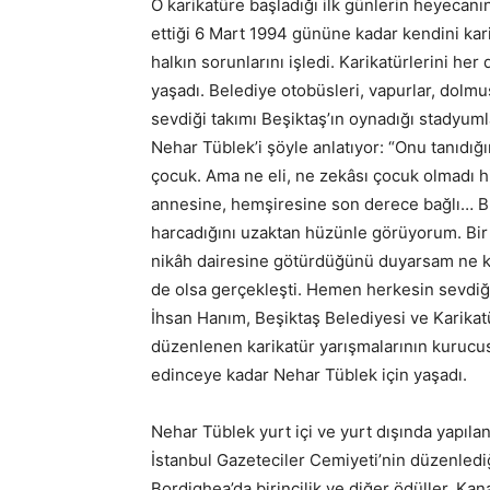
O karikatüre başladığı ilk günlerin heyecanı
ettiği 6 Mart 1994 gününe kadar kendini kari
halkın sorunlarını işledi. Karikatürlerini her
yaşadı. Belediye otobüsleri, vapurlar, dolmuş
sevdiği takımı Beşiktaş’ın oynadığı stadyuml
Nehar Tüblek’i şöyle anlatıyor: “Onu tanıdı
çocuk. Ama ne eli, ne zekâsı çocuk olmadı hi
annesine, hemşiresine son derece bağlı… Bu
harcadığını uzaktan hüzünle görüyorum. Bir 
nikâh dairesine götürdüğünü duyarsam ne ka
de olsa gerçekleşti. Hemen herkesin sevdiğ
İhsan Hanım, Beşiktaş Belediyesi ve Karikat
düzenlenen karikatür yarışmalarının kurucus
edinceye kadar Nehar Tüblek için yaşadı.
Nehar Tüblek yurt içi ve yurt dışında yapıla
İstanbul Gazeteciler Cemiyeti’nin düzenlediği
Bordighea’da birincilik ve diğer ödüller, K