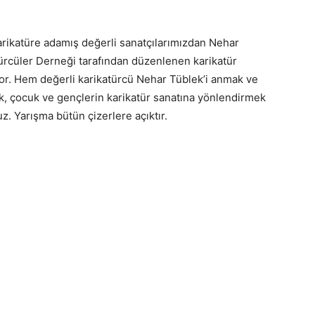
I
arikatüre adamış değerli sanatçılarımızdan Nehar
türcüler Derneği tarafından düzenlenen karikatür
yor. Hem değerli karikatürcü Nehar Tüblek’i anmak ve
k, çocuk ve gençlerin karikatür sanatına yönlendirmek
uz. Yarışma bütün çizerlere açıktır.