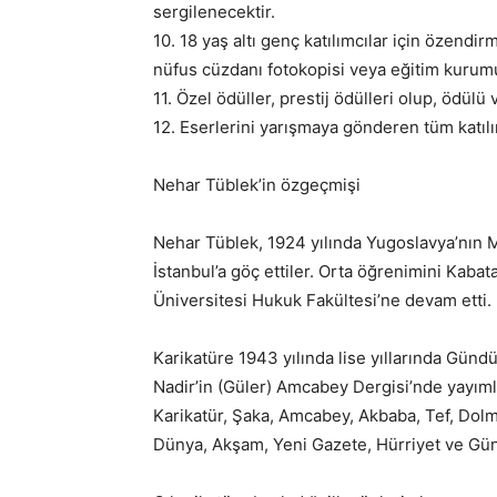
sergilenecektir.
10. 18 yaş altı genç katılımcılar için özendir
nüfus cüzdanı fotokopisi veya eğitim kurumu/ 
11. Özel ödüller, prestij ödülleri olup, ödül
12. Eserlerini yarışmaya gönderen tüm katılım
Nehar Tüblek’in özgeçmişi
Nehar Tüblek, 1924 yılında Yugoslavya’nın M
İstanbul’a göç ettiler. Orta öğrenimini Kaba
Üniversitesi Hukuk Fakültesi’ne devam etti.
Karikatüre 1943 yılında lise yıllarında Gündü
Nadir’in (Güler) Amcabey Dergisi’nde yayıml
Karikatür, Şaka, Amcabey, Akbaba, Tef, Dolm
Dünya, Akşam, Yeni Gazete, Hürriyet ve Güna