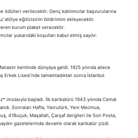
me ödülleri verilecektir. Genç katılımcılar başvurularına
atölye eğiticisinin bildirimini ekleyecektir.
ü veren kurum plaket verecektir.
cılar yukarıdaki koşulları kabul etmiş sayılır.
anastır kentinde dünyaya geldi. 1925 yılında ailece
taş Erkek Lisesi’nde tamamladıktan sonra İstanbul
z* imzasıyla başladı. İlk karikatürü 1943 yılında Cemal
andı. Sonraları Hafta, Yavrutürk, Yeni Mecmua,
uş, 41Buçuk, Maşallah, Çarşaf dergileri ile Son Posta,
ydın gazetelerinde devamlı olarak karikatür çizdi.