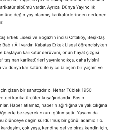
arikatür albümü vardır. Ayrıca, Dünya Yayıncılık
ölümüne değin yayınlanmış karikatürlerinden derlenen
r.
ş Erkek Lisesi ve Boğaz’ın incisi Ortaköy, Beşiktaş
 Bab-ı Âli vardır. Kabataş Erkek Lisesi öğrencisiyken
 başlayan karikatür serüveni, onun hayat çizgisi
” taşınan karikatürleri yayınlandıkça, daha iyisini
 ve dünya karikatürü ile iyice bileşen bir yaşam ve
için çizen bir sanatçıdır o. Nehar Tüblek 1950
zeteci karikatürcüler kuşağındandır. Basın
lar. Haber atlamaz, haberin ağırlığına ve yakıcılığına
l öğelerle bezeyerek okuru gülümsetir. Yaşamı da
Bunu ölünceye değin sürdürmüş bir gönül adamıdır o.
kardeşim, çok yaşa, kendine gel ve biraz kendin için,