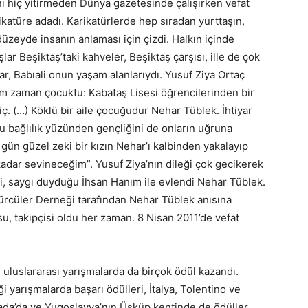
nı hiç yitirmeden Dünya gazetesinde çalışırken vefat
katüre adadı. Karikatürlerde hep sıradan yurttaşın,
 düzeyde insanın anlaması için çizdi. Halkın içinde
lar Beşiktaş’taki kahveler, Beşiktaş çarşısı, ille de çok
ar, Babıali onun yaşam alanlarıydı. Yusuf Ziya Ortaç
ğım zaman çocuktu: Kabataş Lisesi öğrencilerinden bir
ç. (…) Köklü bir aile çocuğudur Nehar Tüblek. İhtiyar
 bağlılık yüzünden gençliğini de onların uğruna
gün güzel zeki bir kızın Nehar’ı kalbinden yakalayıp
dar sevineceğim”. Yusuf Ziya’nın dileği çok gecikerek
i, saygı duyduğu İhsan Hanım ile evlendi Nehar Tüblek.
ürcüler Derneği tarafından Nehar Tüblek anısına
u, takipçisi oldu her zaman. 8 Nisan 2011’de vefat
n uluslararası yarışmalarda da birçok ödül kazandı.
 yarışmalarda başarı ödülleri, İtalya, Tolentino ve
anada’da ve Yugoslavya’nın Üsküp kentinde de ödüller