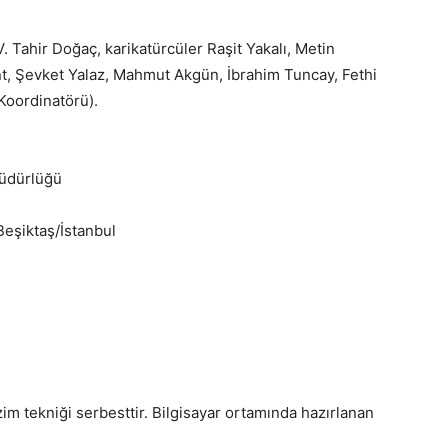
. Tahir Doğaç, karikatürcüler Raşit Yakalı, Metin
 Şevket Yalaz, Mahmut Akgün, İbrahim Tuncay, Fethi
oordinatörü).
Müdürlüğü
I
Beşiktaş/İstanbul
.
im tekniği serbesttir. Bilgisayar ortamında hazırlanan