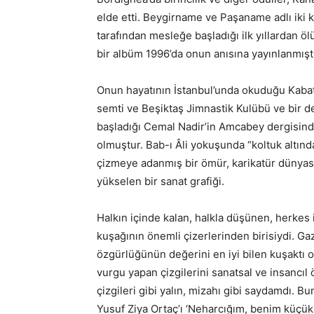
elde etti. Beygirname ve Paşaname adlı iki k
tarafından mesleğe başladığı ilk yıllardan 
bir albüm 1996’da onun anısına yayınlanmıştı
Onun hayatının İstanbul’unda okuduğu Kabata
semti ve Beşiktaş Jimnastik Kulübü ve bir de
başladığı Cemal Nadir’in Amcabey dergisinde
olmuştur. Bab-ı Âli yokuşunda “koltuk altında
çizmeye adanmış bir ömür, karikatür dünyası
yükselen bir sanat grafiği.
Halkın içinde kalan, halkla düşünen, herkes 
kuşağının önemli çizerlerinden birisiydi. Ga
özgürlüğünün değerini en iyi bilen kuşaktı on
vurgu yapan çizgilerini sanatsal ve insancı
çizgileri gibi yalın, mizahı gibi saydamdı. 
Yusuf Ziya Ortaç’ı ‘Neharcığım, benim küçük 