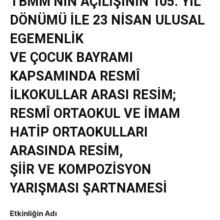
TBMM’NİN AÇILIŞININ 105. YIL
DÖNÜMÜ İLE 23 NİSAN ULUSAL
EGEMENLİK
VE ÇOCUK BAYRAMI
KAPSAMINDA RESMÎ
İLKOKULLAR ARASI RESİM;
RESMÎ ORTAOKUL VE İMAM
HATİP ORTAOKULLARI
ARASINDA RESİM,
ŞİİR VE KOMPOZİSYON
YARIŞMASI ŞARTNAMESİ
Etkinliğin Adı