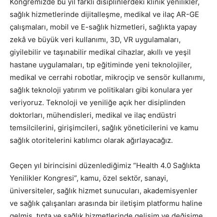
Kongremizde bu yıl farklı disiplinlerdeki klinik yenilikler,
sağlık hizmetlerinde dijitalleşme, medikal ve ilaç AR-GE
çalışmaları, mobil ve E-sağlık hizmetleri, sağlıkta yapay
zekâ ve büyük veri kullanımı, 3D, VR uygulamaları,
giyilebilir ve taşınabilir medikal cihazlar, akıllı ve yeşil
hastane uygulamaları, tıp eğitiminde yeni teknolojiler,
medikal ve cerrahi robotlar, mikroçip ve sensör kullanımı,
sağlık teknoloji yatırım ve politikaları gibi konulara yer
veriyoruz. Teknoloji ve yeniliğe açık her disiplinden
doktorları, mühendisleri, medikal ve ilaç endüstri
temsilcilerini, girişimcileri, sağlık yöneticilerini ve kamu
sağlık otoritelerini katılımcı olarak ağırlayacağız.
Geçen yıl birincisini düzenlediğimiz “Health 4.0 Sağlıkta
Yenilikler Kongresi”, kamu, özel sektör, sanayi,
üniversiteler, sağlık hizmet sunucuları, akademisyenler
ve sağlık çalışanları arasında bir iletişim platformu haline
gelmiş, tıpta ve sağlık hizmetlerinde gelişim ve değişime