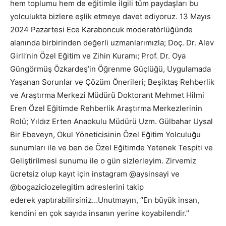
hem toplumu hem de eğitimle ilgili tüm paydaşları bu
yolculukta bizlere eşlik etmeye davet ediyoruz. 13 Mayıs
2024 Pazartesi Ece Karaboncuk moderatörlüğünde
alanında birbirinden değerli uzmanlarımızla; Doç. Dr. Alev
Girli’nin Özel Eğitim ve Zihin Kuramı; Prof. Dr. Oya
Güngörmüş Özkardeş’in Öğrenme Güçlüğü, Uygulamada
Yaşanan Sorunlar ve Çözüm Önerileri; Beşiktaş Rehberlik
ve Araştırma Merkezi Müdürü Doktorant Mehmet Hilmi
Eren Özel Eğitimde Rehberlik Araştırma Merkezlerinin
Rolü; Yıldız Erten Anaokulu Müdürü Uzm. Gülbahar Uysal
Bir Ebeveyn, Okul Yöneticisinin Özel Eğitim Yolculuğu
sunumları ile ve ben de Özel Eğitimde Yetenek Tespiti ve
Geliştirilmesi sunumu ile o gün sizlerleyim. Zirvemiz
ücretsiz olup kayıt için instagram @aysinsayi ve
@bogaziciozelegitim adreslerini takip
ederek yaptırabilirsiniz…Unutmayın, ‘’En büyük insan,
kendini en çok sayıda insanın yerine koyabilendir.’’