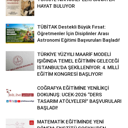
HAYAT BULUYOR
TÜBİTAK Destekli Büyük Fırsat:
Öğretmenler İçin Disiplinler Arası
Astronomi Eğitimi Başvuruları Başladı!
TÜRKİYE YÜZYILI MAARİF MODELİ
IŞIĞINDA TEMEL EĞİTİMİN GELECEĞİ
İSTANBUL’DA ŞEKİLLENİYOR: 4. MİLLÎ
EĞİTİM KONGRESİ BAŞLIYOR!
COĞRAFYA EĞİTİMİNE YENİLİKÇİ
DOKUNUŞ: UCEK-2026 “DERS
TASARIM ATÖLYELERİ” BAŞVURULARI
BAŞLADI!
MATEMATİK EĞİTİMİNDE YENİ