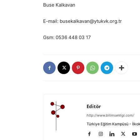
Buse Kalkavan
E-mail: busekalkavan@ytukvk.org.tr
Gsm: 0536 448 03 17
Editör
http://www.bilimsenligi.com/
Türkiye Eğitim Kampüsü - İlkokul