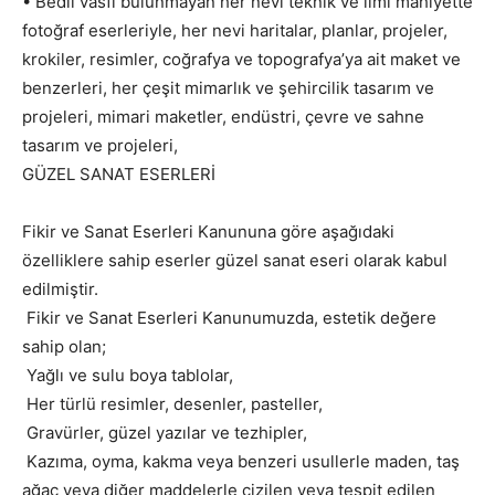
• Bedii vasfı bulunmayan her nevi teknik ve ilmi mahiyette
fotoğraf eserleriyle, her nevi haritalar, planlar, projeler,
krokiler, resimler, coğrafya ve topografya’ya ait maket ve
benzerleri, her çeşit mimarlık ve şehircilik tasarım ve
projeleri, mimari maketler, endüstri, çevre ve sahne
tasarım ve projeleri,
GÜZEL SANAT ESERLERİ
Fikir ve Sanat Eserleri Kanununa göre aşağıdaki
özelliklere sahip eserler güzel sanat eseri olarak kabul
edilmiştir.
Fikir ve Sanat Eserleri Kanunumuzda, estetik değere
sahip olan;
Yağlı ve sulu boya tablolar,
Her türlü resimler, desenler, pasteller,
Gravürler, güzel yazılar ve tezhipler,
Kazıma, oyma, kakma veya benzeri usullerle maden, taş
ağaç veya diğer maddelerle çizilen veya tespit edilen