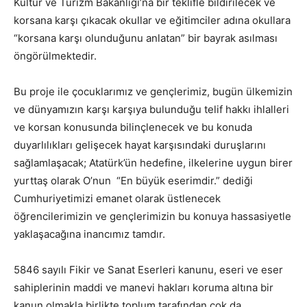
Kültür ve Turizm Bakanlığı’na bir teklifle bildirilecek ve
korsana karşı çıkacak okullar ve eğitimciler adına okullara
“korsana karşı olunduğunu anlatan” bir bayrak asılması
öngörülmektedir.
Bu proje ile çocuklarımız ve gençlerimiz, bugün ülkemizin
ve dünyamızın karşı karşıya bulunduğu telif hakkı ihlalleri
ve korsan konusunda bilinçlenecek ve bu konuda
duyarlılıkları gelişecek hayat karşısındaki duruşlarını
sağlamlaşacak; Atatürk’ün hedefine, ilkelerine uygun birer
yurttaş olarak O’nun “En büyük eserimdir.” dediği
Cumhuriyetimizi emanet olarak üstlenecek
öğrencilerimizin ve gençlerimizin bu konuya hassasiyetle
yaklaşacağına inancımız tamdır.
5846 sayılı Fikir ve Sanat Eserleri kanunu, eseri ve eser
sahiplerinin maddi ve manevi hakları koruma altına bir
kanun olmakla birlikte toplum tarafından çok da