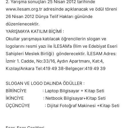
2. Yarışma sonuçları 25 Nisan 2012 tarihinde
www.ilesam.org.tr adresinde açıklanacak ve ödül töreni
26 Nisan 2012 Dünya Telif Hakları gününde
düzenlenecektir.
YARIŞMAYA KATILIM BİÇİMİ :
Okullar yarışmaya katılacak öğrencilerin slogan ve
logolarını resmi yazı ile İLESAM’a (İlim ve Edebiyat Eseri
Sahipleri Meslek Birliği) gönderecektir. İLESAM Adres:
İzmir 1. Cadde, No:33/16, Aydın Apartmanı, Kat:4,
Kızılay/Ankara Tel:419 49 38-Belgeçer:419 49 39
SLOGAN VE LOGO DALINDA ÖDÜLLER :
BİRİNCİYE : Laptop Bilgisayar + Kitap Seti
İKİNCİYE : Netbook Bilgisayar+Kitap Seti
ÜÇÜNCÜYE : Dijital Fotoğraf Makinesi +Kitap Seti
Eser, Eser Çeşitleri